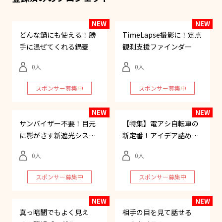
どんな鍋にも使える！勝
TimeLapse撮影に！定点
手に混ぜてくれる鍋蓋
観測支援ファインダー
0
0
スポンサー募集中
スポンサー募集中
サンバイザー不要！目元
【特集】電アシ自転車の
に影がさす新遮光システ
新定番！アイデア詰め込
ム
みまくり自転車
0
0
スポンサー募集中
スポンサー募集中
真っ暗闇でもよく見え
相手の目を見て話せる