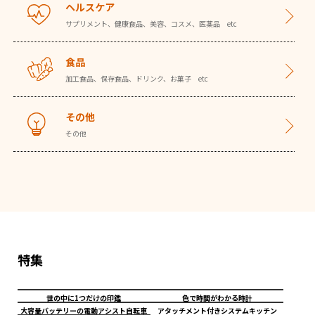
ヘルスケア
サプリメント、健康食品、美容、コスメ、医薬品 etc
食品
加工食品、保存食品、ドリンク、お菓子 etc
その他
その他
特集
世の中に1つだけの印鑑
色で時間がわかる時計
大容量バッテリーの電動アシスト自転車
アタッチメント付きシステムキッチン