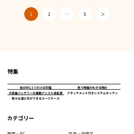
1
2
…
5
＞
特集
世の中に1つだけの印鑑
色で時間がわかる時計
大容量バッテリーの電動アシスト自転車
アタッチメント付きシステムキッチン
色々な運び方ができるスーツケース
カテゴリー
家電・PC
文具・日用品