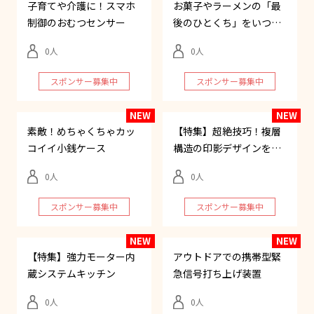
子育てや介護に！スマホ
お菓子やラーメンの「最
制御のおむつセンサー
後のひとくち」をいつで
も再現！
0
0
スポンサー募集中
スポンサー募集中
素敵！めちゃくちゃカッ
【特集】超絶技巧！複層
コイイ小銭ケース
構造の印影デザインを持
つ精密印鑑
0
0
スポンサー募集中
スポンサー募集中
【特集】強力モーター内
アウトドアでの携帯型緊
蔵システムキッチン
急信号打ち上げ装置
0
0