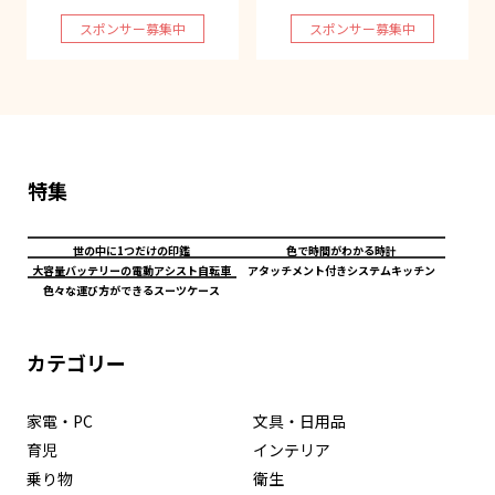
スポンサー募集中
スポンサー募集中
特集
世の中に1つだけの印鑑
色で時間がわかる時計
大容量バッテリーの電動アシスト自転車
アタッチメント付きシステムキッチン
色々な運び方ができるスーツケース
カテゴリー
家電・PC
文具・日用品
育児
インテリア
乗り物
衛生