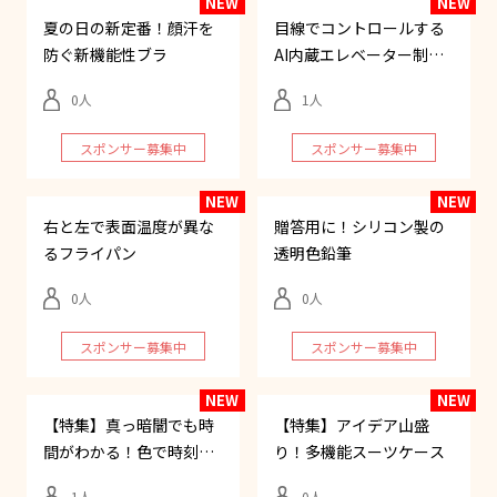
夏の日の新定番！顔汗を
目線でコントロールする
防ぐ新機能性ブラ
AI内蔵エレベーター制御
システム
0
1
スポンサー募集中
スポンサー募集中
右と左で表面温度が異な
贈答用に！シリコン製の
るフライパン
透明色鉛筆
0
0
スポンサー募集中
スポンサー募集中
【特集】真っ暗闇でも時
【特集】アイデア山盛
間がわかる！色で時刻が
り！多機能スーツケース
わかるカラークロック
1
0